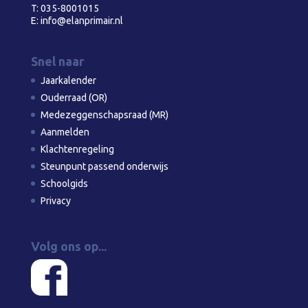
T:
035-8001015
E:
info@elanprimair.nl
Snel naar
Jaarkalender
Ouderraad (OR)
Medezeggenschapsraad (MR)
Aanmelden
Klachtenregeling
Steunpunt passend onderwijs
Schoolgids
Privacy
Volg ons op...