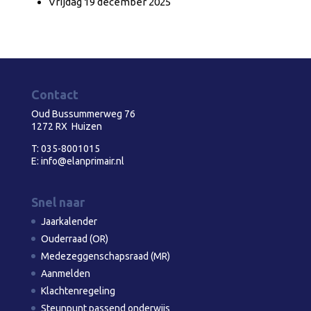
Vrijdag 19 december 2025
Contact
Oud Bussummerweg 76
1272 RX Huizen
T:
035-8001015
E:
info@elanprimair.nl
Snel naar
Jaarkalender
Ouderraad (OR)
Medezeggenschapsraad (MR)
Aanmelden
Klachtenregeling
Steunpunt passend onderwijs