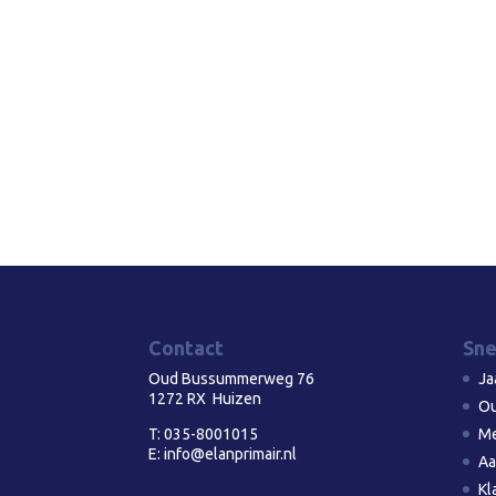
Contact
Sne
Oud Bussummerweg 76
Ja
1272 RX Huizen
Ou
T:
035-8001015
Me
E:
info@elanprimair.nl
Aa
Kl