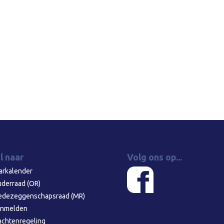
l naar
Volg ons op...
arkalender
derraad (OR)
dezeggenschapsraad (MR)
nmelden
achtenregeling